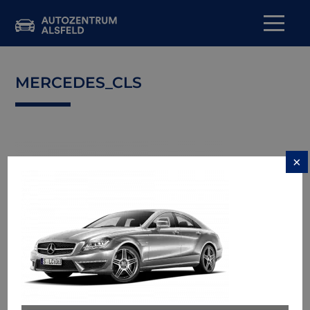
MERCEDES_CLS
×
→