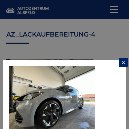
AZ_LACKAUFBEREITUNG-4
×
→